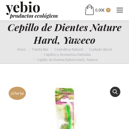
0,00
€
0
Cepillo de Dientes Nature
Hard, Yaweco
Estás aquí:
Inicio
Tienda Bio
Cosmética Natural
Cuidado Bucal
Cepillos y Accesorios Dentales
Cepillo de Dientes Nature Hard, Yaweco
¡Oferta!