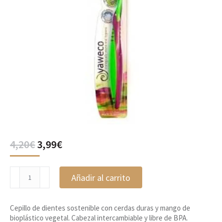
El
El
4,20
€
3,99
€
precio
precio
original
actual
Cepillo
era:
es:
Añadir al carrito
de
4,20€.
3,99€.
Dientes
Nature
Cepillo de dientes sostenible con cerdas duras y mango de
Hard,
bioplástico vegetal. Cabezal intercambiable y libre de BPA.
Yaweco