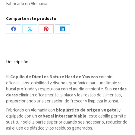
Fabricado en Alemania.
cantidad
Comparte este producto
Share
Share
Share
Share
on
on
on
on
Facebook
X
Pinterest
LinkedIn
Descripción
El
Cepillo de Dientes Nature Hard de Yaweco
combina
eficacia, sostenibilidad y diseño ergonómico para una limpieza
bucal profunda y respetuosa con el medio ambiente. Sus
cerdas
duras
eliminan eficazmente la placa y los restos de alimentos,
proporcionando una sensación de frescor y limpieza intensa.
Fabricado en Alemania con
bioplástico de origen vegetal
y
equipado con un
cabezal intercambiable
, este cepillo permite
sustituir solo la parte superior cuando sea necesario, reduciendo
así el uso de plástico y los residuos generados.