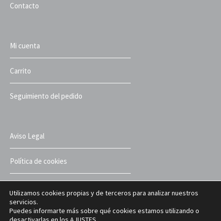
Contacto
Mi cuenta
Carrito
Seguimiento del pedido
Aviso Legal
Política de cookies
Política de privacidad
Utilizamos cookies propias y de terceros para analizar nuestros
servicios.
Puedes informarte más sobre qué cookies estamos utilizando o
Términos y condiciones
desactivarlas en los
AJUSTES
.