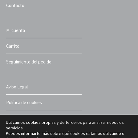
Contacto
Mi cuenta
Carrito
Seguimiento del pedido
Aviso Legal
Política de cookies
Política de privacidad
Utilizamos cookies propias y de terceros para analizar nuestros
servicios.
Puedes informarte más sobre qué cookies estamos utilizando o
Términos y condiciones