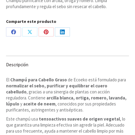
Champú purificante con arcilla, ortiga y romero. Limpia
profundamente y regula el sebo sin resecar el cabello.
Comparte este producto
Share
Share
Share
Share
on
on
on
on
Facebook
X
Pinterest
LinkedIn
Descripción
El
Champú para Cabello Graso
de Ecoeko está formulado para
normalizar el sebo, purificar y equilibrar el cuero
cabelludo
, gracias a una sinergia de plantas con acción
reguladora. Contiene
arcilla blanca, ortiga, romero, lavanda,
lúpulo
y
aceite de neem
, conocidos por sus propiedades
purificantes, astringentes y antisépticas.
Este champú usa
tensoactivos suaves de origen vegetal
, lo
que garantiza una limpieza efectiva sin agredir la piel. Adecuado
para uso frecuente, ayuda a mantener el cabello limpio por más