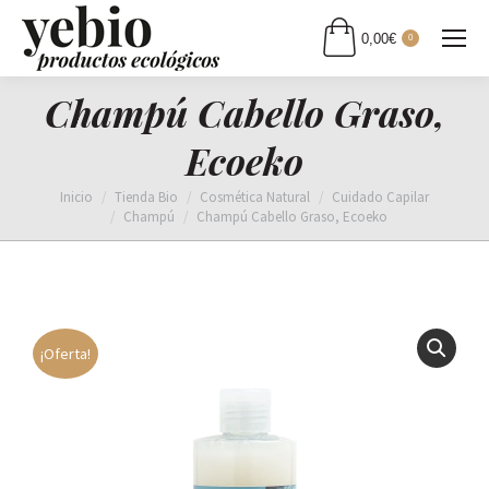
0,00
€
0
Champú Cabello Graso,
Ecoeko
Estás aquí:
Inicio
Tienda Bio
Cosmética Natural
Cuidado Capilar
Champú
Champú Cabello Graso, Ecoeko
¡Oferta!