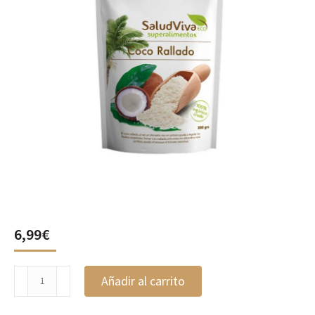
6,99
€
Coco
Añadir al carrito
Rallado,
SaludViva
cantidad