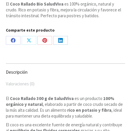
El
Coco Rallado Bio SaludViva
es 100% orgánico, natural y
crudo. Rico en potasio y fibra, mejora la circulación y favorece el
tránsito intestinal. Perfecto para postres y batidos.
Comparte este producto
Share
Share
Share
Share
on
on
on
on
Facebook
X
Pinterest
LinkedIn
Descripción
Valoraciones (0)
El
Coco Rallado 300 g de SaludViva
es un producto
100%
orgánico y natural
, elaborado a partir de coco crudo secado de
la más alta calidad. Es un alimento
rico en potasio y fibra
, ideal
para mantener una dieta equilibrada y saludable.
El coco es una excelente fuente de energía natural y contribuye
al
equilibrio de los fluidos corporales
gracias a su alto