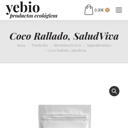
0,00
€
0
Coco Rallado, SaludViva
Estás aquí:
Inicio
Tienda Bio
Alimentación Eco
Superalimentos
Coco Rallado, SaludViva