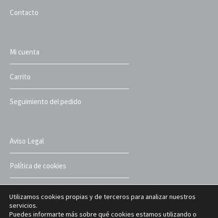
Contacto
Mi cuenta
Carrito
Seguimiento del pedido
Aviso Legal
Política de cookies
Política de privacidad
Utilizamos cookies propias y de terceros para analizar nuestros
servicios.
Puedes informarte más sobre qué cookies estamos utilizando o
Términos y condiciones