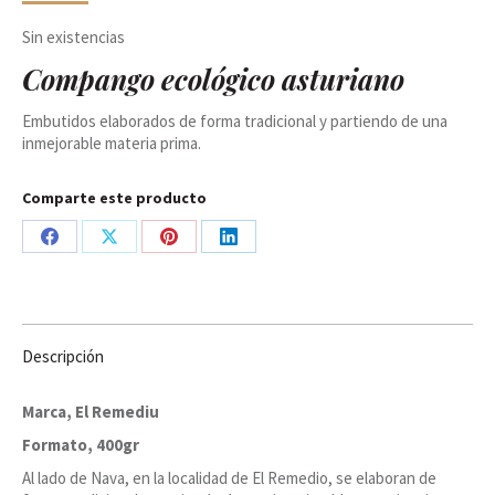
Sin existencias
Compango ecológico asturiano
Embutidos elaborados de forma tradicional y partiendo de una
inmejorable materia prima.
Comparte este producto
Share
Share
Share
Share
on
on
on
on
Facebook
X
Pinterest
LinkedIn
Descripción
Marca, El Remediu
Formato, 400gr
Al lado de Nava, en la localidad de El Remedio, se elaboran de