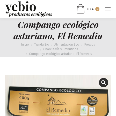
0,00
€
0
Compango ecológico
asturiano, El Remediu
Estás aquí:
Inicio
Tienda Bio
Alimentación Eco
Frescos
Charcutería y Embutidos
Compango ecológico asturiano, El Remediu