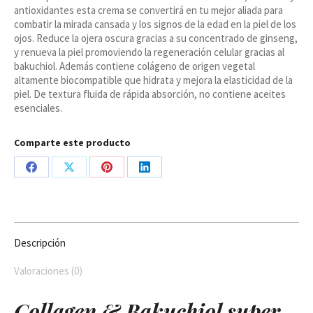
antioxidantes esta crema se convertirá en tu mejor aliada para
30ml,
combatir la mirada cansada y los signos de la edad en la piel de los
Eleven
ojos. Reduce la ojera oscura gracias a su concentrado de ginseng,
Obi
y renueva la piel promoviendo la regeneración celular gracias al
cantidad
bakuchiol. Además contiene colágeno de origen vegetal
altamente biocompatible que hidrata y mejora la elasticidad de la
piel. De textura fluida de rápida absorción, no contiene aceites
esenciales.
Comparte este producto
Share
Share
Share
Share
on
on
on
on
Facebook
X
Pinterest
LinkedIn
Descripción
Valoraciones (0)
Collagen & Bakuchiol super