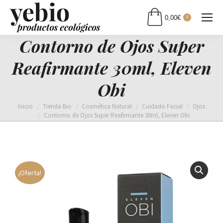
0,00
€
0
Contorno de Ojos Super
Reafirmante 30ml, Eleven
Obi
Estás aquí:
Inicio
Tienda Bio
Cosmética Natural
Cuidado Facial
Ojos
Contorno de Ojos Super Reafirmante 30ml, Eleven Obi
¡Oferta!