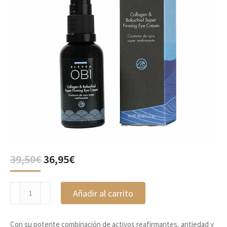
El
El
39,50
€
36,95
€
precio
precio
original
actual
Contorno
era:
es:
Añadir al carrito
de
39,50€.
36,95€.
Ojos
Super
Con su potente combinación de activos reafirmantes, antiedad y
Reafirmante