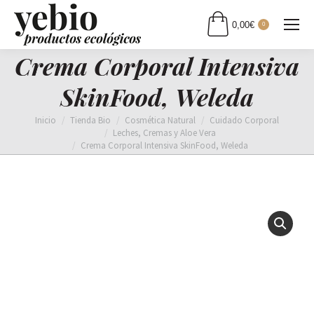
0,00
€
0
Crema Corporal Intensiva
SkinFood, Weleda
Estás aquí:
Inicio
Tienda Bio
Cosmética Natural
Cuidado Corporal
Leches, Cremas y Aloe Vera
Crema Corporal Intensiva SkinFood, Weleda