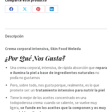
Comparte este producto
Share
Share
Share
Share
on
on
on
on
Facebook
X
Pinterest
LinkedIn
Descripción
Crema corporal intensiva, Skin Food Weleda
¿Por Qué Nos Gusta?
Una crema corporal, intensiva, de rápida absorción que
repara
e ilumina la piel a base de ingredientes naturales
no
podía no gustarnos
Pero, sobre todo, nos gusta porque, realmente, es lo que
promete ser: un
tratamiento intensivo para nutrir la piel
Tiene lo mejor de los aceites concentrado en una
todopoderosa crema: cuando se caliente, se vuelve muy
ligera,
se funde en los aceites que la componen y es muy