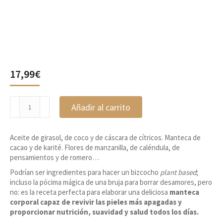
17,99
€
Crema
Añadir al carrito
Corporal
Intensiva
SkinFood,
Aceite de girasol, de coco y de cáscara de cítricos. Manteca de
Weleda
cacao y de karité. Flores de manzanilla, de caléndula, de
cantidad
pensamientos y de romero…
Podrían ser ingredientes para hacer un bizcocho
plant based
;
incluso la pócima mágica de una bruja para borrar desamores, pero
no: es la receta perfecta para elaborar una deliciosa
manteca
corporal capaz de revivir las pieles más apagadas y
proporcionar nutrición, suavidad y salud todos los días.