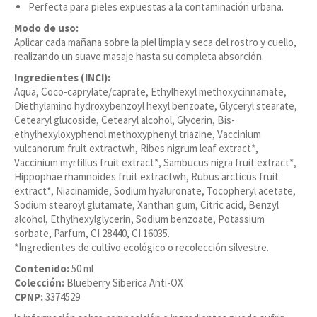
Perfecta para pieles expuestas a la contaminación urbana.
Modo de uso:
Aplicar cada mañana sobre la piel limpia y seca del rostro y cuello,
realizando un suave masaje hasta su completa absorción.
Ingredientes (INCI):
Aqua, Coco-caprylate/caprate, Ethylhexyl methoxycinnamate,
Diethylamino hydroxybenzoyl hexyl benzoate, Glyceryl stearate,
Cetearyl glucoside, Cetearyl alcohol, Glycerin, Bis-
ethylhexyloxyphenol methoxyphenyl triazine, Vaccinium
vulcanorum fruit extractwh, Ribes nigrum leaf extract*,
Vaccinium myrtillus fruit extract*, Sambucus nigra fruit extract*,
Hippophae rhamnoides fruit extractwh, Rubus arcticus fruit
extract*, Niacinamide, Sodium hyaluronate, Tocopheryl acetate,
Sodium stearoyl glutamate, Xanthan gum, Citric acid, Benzyl
alcohol, Ethylhexylglycerin, Sodium benzoate, Potassium
sorbate, Parfum, CI 28440, CI 16035.
*Ingredientes de cultivo ecológico o recolección silvestre.
Contenido:
50 ml
Colección:
Blueberry Siberica Anti-OX
CPNP:
3374529