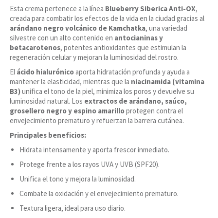
Esta crema pertenece a la línea
Blueberry Siberica Anti-OX
,
creada para combatir los efectos de la vida en la ciudad gracias al
arándano negro volcánico de Kamchatka
, una variedad
silvestre con un alto contenido en
antocianinas y
betacarotenos
, potentes antioxidantes que estimulan la
regeneración celular y mejoran la luminosidad del rostro.
El
ácido hialurónico
aporta hidratación profunda y ayuda a
mantener la elasticidad, mientras que la
niacinamida (vitamina
B3)
unifica el tono de la piel, minimiza los poros y devuelve su
luminosidad natural. Los
extractos de arándano, saúco,
grosellero negro y espino amarillo
protegen contra el
envejecimiento prematuro y refuerzan la barrera cutánea.
Principales beneficios:
Hidrata intensamente y aporta frescor inmediato.
Protege frente a los rayos UVA y UVB (SPF20).
Unifica el tono y mejora la luminosidad.
Combate la oxidación y el envejecimiento prematuro.
Textura ligera, ideal para uso diario.