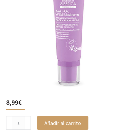
8,99
€
Crema
Añadir al carrito
de
Día
Facial