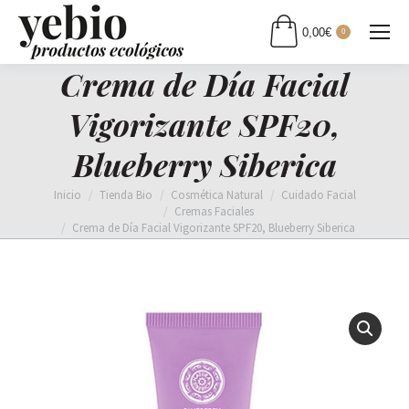
0,00
€
0
Crema de Día Facial
Vigorizante SPF20,
Blueberry Siberica
Estás aquí:
Inicio
Tienda Bio
Cosmética Natural
Cuidado Facial
Cremas Faciales
Crema de Día Facial Vigorizante SPF20, Blueberry Siberica