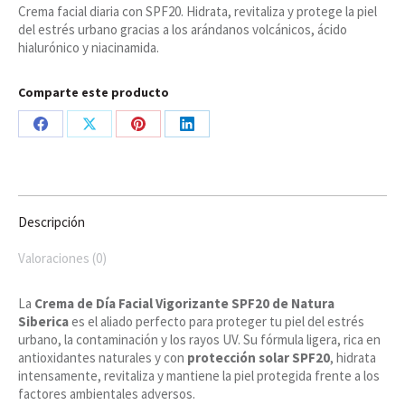
Crema facial diaria con SPF20. Hidrata, revitaliza y protege la piel
Vigorizante
del estrés urbano gracias a los arándanos volcánicos, ácido
SPF20,
hialurónico y niacinamida.
Blueberry
Siberica
cantidad
Comparte este producto
Share
Share
Share
Share
on
on
on
on
Facebook
X
Pinterest
LinkedIn
Descripción
Valoraciones (0)
La
Crema de Día Facial Vigorizante SPF20 de Natura
Siberica
es el aliado perfecto para proteger tu piel del estrés
urbano, la contaminación y los rayos UV. Su fórmula ligera, rica en
antioxidantes naturales y con
protección solar SPF20
, hidrata
intensamente, revitaliza y mantiene la piel protegida frente a los
factores ambientales adversos.