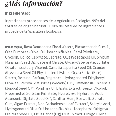
¿Más Información?
Ingredientes:
Ingredientes procedentes de la Agricultura Ecológica. 99% del
total es de origen natural. El 20% del total de los ingredientes
procede de la Agricultura Ecológica.
INCI:
Aqua, Rosa Damascena Floral Water*, Biosaccharide Gum-1,
Olea Europaea (Olive) Oil Unsaponifiables, Cetyl Palmitate,
Glycerin, Co- co-Caprylate/Caprate, Olus (Vegetable) Oil, Silybum
Marianum Seed Oil , Cetearyl Olivate, Glyceryl Ste- arate, Sorbitan
Olivate, Isostearyl Alcohol, Camellia Japonica Seed Oil, Crambe
Abyssinica Seed Oil Phy- tosterol Esters, Oryza Sativa (Rice)
Starch, Betaine, Parfum/Fragrance, Hydrogenated Ethylhexyl
Oliva- te, Persea Gratissima (Avocado) Oil*, Simmondsia Chinensis
(Jojoba) Seed Oil*, Porphyra Umbilicalis Extract, Benzyl Alcohol,
Propanediol, Sorbitan Palmitate, Hydrolyzed Hyaluronic Acid,
Adansonia Digitata Seed Oil*, Xanthan Gum, Boswellia Serrata
Gum, Algae Extract, Aloe Barbadensis Leaf Extract*, Salicylic Acid,
Hydrogenated Olive Oil Unsaponifia- bles, Tocopherol, Orbignya
Oleifera Seed Oil, Ficus Carica (Fig) Fruit Extract, Ginkgo Biloba