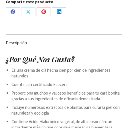
Comparte este producto
Share
Share
Share
Share
on
on
on
on
Facebook
X
Pinterest
LinkedIn
Descripción
¿Por Qué Nos Gusta?
Es una crema de día hecha cien por cien de ingredientes
naturales
Cuenta con certificado Ecocert
Proporciona muchos y valiosos beneficios para tu cara bonita
gracias a sus ingredientes de eficacia demostrada
Incluye numerosos extractos de plantas para curar la piel con
naturaleza y ecología
Contiene Acido Hialurónico vegetal, de alta absorción: un
ingrediente mágico que consigue mejorar visiblemente la