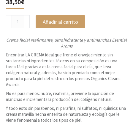
38,50
€
Crema
Añadir al carrito
facial
ProCollagen,
Esential
Crema facial reafirmante, ultrahidratante y antimanchas Esential
Aroms
Aroms
cantidad
Encontrar LA CREMA ideal que frene el envejecimiento sin
sustancias ni ingredientes tóxicos en su composición es una
tarea fácil gracias a esta crema facial para el día, que lleva
colágeno natural y, además, ha sido premiada como el mejor
producto para la piel del rostro en los premios Organics Cleans
Awards.
No es para menos: nutre, reafirma, previene la aparición de
manchas e incrementa la producción del colágeno natural.
Y todo esto sin parabenos, ni parafina, ni sulfatos, ni química: una
crema maravilla hecha enterita de naturaleza y ecología que le
viene fenomenal a todos los tipos de piel.