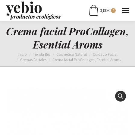
0,00
€
0
Crema facial ProCollagen,
Esential Aroms
Estás aquí:
Inicio
Tienda Bio
Cosmética Natural
Cuidado Facial
Cremas Faciales
Crema facial ProCollagen, Esential Aroms