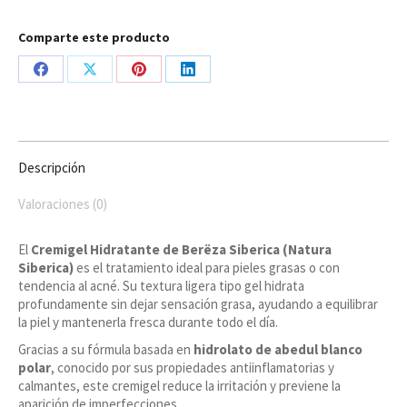
Comparte este producto
Share
Share
Share
Share
on
on
on
on
Facebook
X
Pinterest
LinkedIn
Descripción
Valoraciones (0)
El
Cremigel Hidratante de Berëza Siberica (Natura
Siberica)
es el tratamiento ideal para pieles grasas o con
tendencia al acné. Su textura ligera tipo gel hidrata
profundamente sin dejar sensación grasa, ayudando a equilibrar
la piel y mantenerla fresca durante todo el día.
Gracias a su fórmula basada en
hidrolato de abedul blanco
polar
, conocido por sus propiedades antiinflamatorias y
calmantes, este cremigel reduce la irritación y previene la
aparición de imperfecciones.