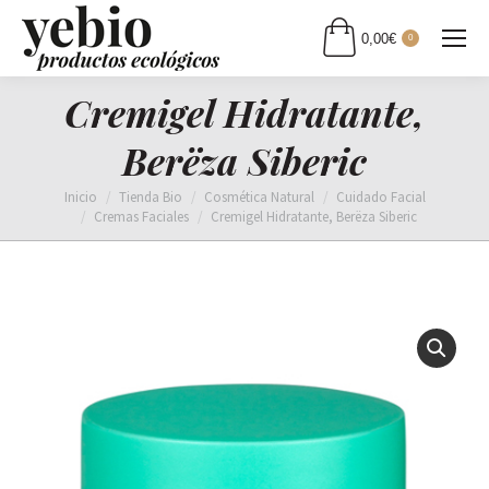
0,00
€
0
Cremigel Hidratante,
Berëza Siberic
Estás aquí:
Inicio
Tienda Bio
Cosmética Natural
Cuidado Facial
Cremas Faciales
Cremigel Hidratante, Berëza Siberic