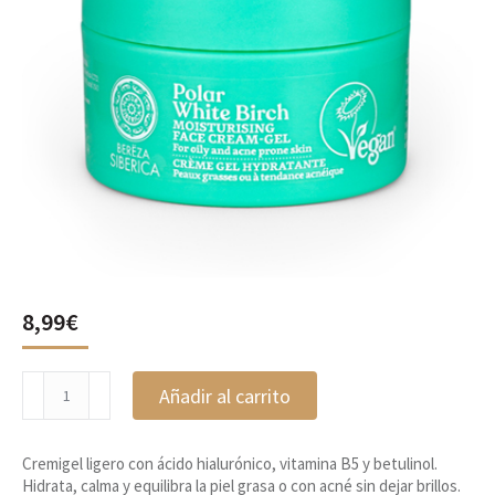
8,99
€
Cremigel
Añadir al carrito
Hidratante,
Berëza
Siberic
Cremigel ligero con ácido hialurónico, vitamina B5 y betulinol.
cantidad
Hidrata, calma y equilibra la piel grasa o con acné sin dejar brillos.