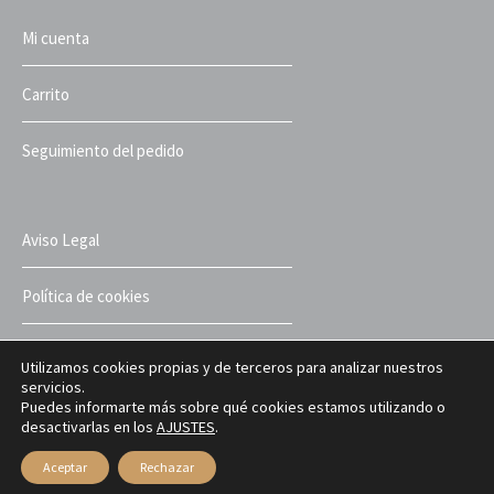
Mi cuenta
Carrito
Seguimiento del pedido
Aviso Legal
Política de cookies
Política de privacidad
Utilizamos cookies propias y de terceros para analizar nuestros
servicios.
Puedes informarte más sobre qué cookies estamos utilizando o
Términos y condiciones
desactivarlas en los
AJUSTES
.
Aceptar
Rechazar