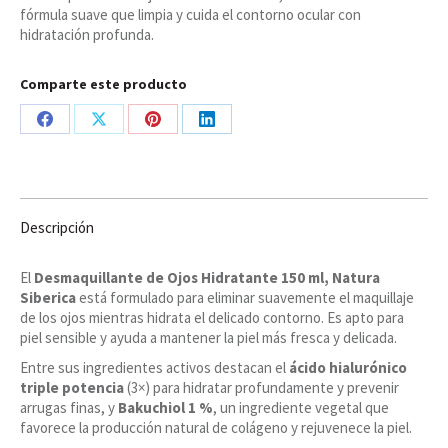
fórmula suave que limpia y cuida el contorno ocular con
ml,
hidratación profunda.
Natura
Siberica
cantidad
Comparte este producto
Share
Share
Share
Share
on
on
on
on
Facebook
X
Pinterest
LinkedIn
Descripción
El
Desmaquillante de Ojos Hidratante 150 ml, Natura
Siberica
está formulado para eliminar suavemente el maquillaje
de los ojos mientras hidrata el delicado contorno. Es apto para
piel sensible y ayuda a mantener la piel más fresca y delicada.
Entre sus ingredientes activos destacan el
ácido hialurónico
triple potencia
(3×) para hidratar profundamente y prevenir
arrugas finas, y
Bakuchiol 1 %
, un ingrediente vegetal que
favorece la producción natural de colágeno y rejuvenece la piel.