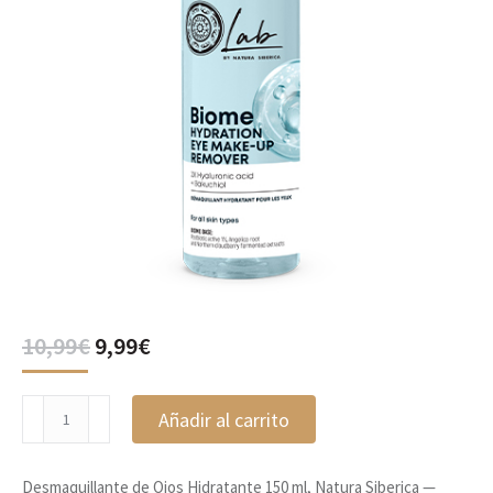
El
El
10,99
€
9,99
€
precio
precio
original
actual
Desmaquillante
era:
es:
Añadir al carrito
de
10,99€.
9,99€.
Ojos
Hidratante
Desmaquillante de Ojos Hidratante 150 ml, Natura Siberica —
150