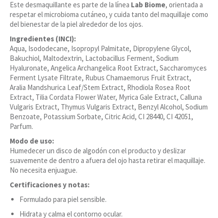
Este desmaquillante es parte de la línea
Lab Biome
, orientada a
respetar el microbioma cutáneo, y cuida tanto del maquillaje como
del bienestar de la piel alrededor de los ojos.
Ingredientes (INCI):
Aqua, Isododecane, Isopropyl Palmitate, Dipropylene Glycol,
Bakuchiol, Maltodextrin, Lactobacillus Ferment, Sodium
Hyaluronate, Angelica Archangelica Root Extract, Saccharomyces
Ferment Lysate Filtrate, Rubus Chamaemorus Fruit Extract,
Aralia Mandshurica Leaf/Stem Extract, Rhodiola Rosea Root
Extract, Tilia Cordata Flower Water, Myrica Gale Extract, Calluna
Vulgaris Extract, Thymus Vulgaris Extract, Benzyl Alcohol, Sodium
Benzoate, Potassium Sorbate, Citric Acid, CI 28440, CI 42051,
Parfum.
Modo de uso:
Humedecer un disco de algodón con el producto y deslizar
suavemente de dentro a afuera del ojo hasta retirar el maquillaje.
No necesita enjuague.
Certificaciones y notas:
Formulado para piel sensible.
Hidrata y calma el contorno ocular.