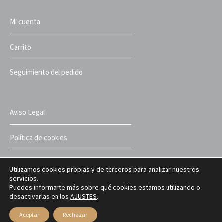
Mi cuenta
Carrito
Seguimiento del pedido
Aviso Legal
Política de cookies
Política de privacidad
Utilizamos cookies propias y de terceros para analizar nuestros
servicios.
Puedes informarte más sobre qué cookies estamos utilizando o
Términos y condiciones
desactivarlas en los
AJUSTES
.
Aceptar
Rechazar