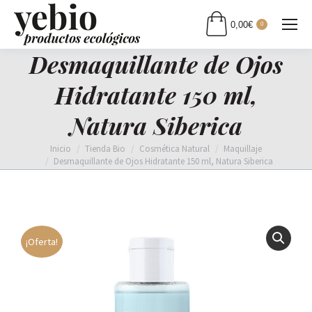
0,00
€
0
Desmaquillante de Ojos
Hidratante 150 ml,
Natura Siberica
Estás aquí:
Inicio
Tienda Bio
Cosmética Natural
Maquillaje
Desmaquillante de Ojos Hidratante 150 ml, Natura Siberica
¡Oferta!