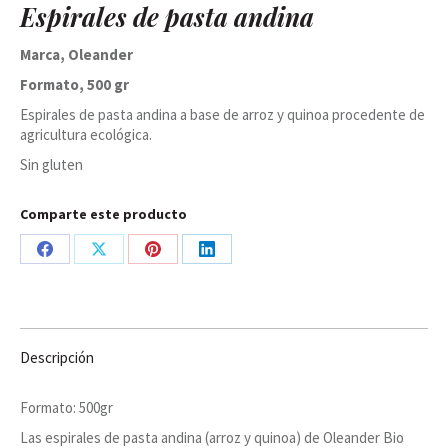
Espirales de pasta andina
y
quinoa
real
Marca, Oleander
bio,
Formato, 500 gr
Oleander
cantidad
Espirales de pasta andina a base de arroz y quinoa procedente de
agricultura ecológica.
Sin gluten
Comparte este producto
Share
Share
Share
Share
on
on
on
on
Facebook
X
Pinterest
LinkedIn
Descripción
Formato: 500gr
Las espirales de pasta andina (arroz y quinoa) de Oleander Bio