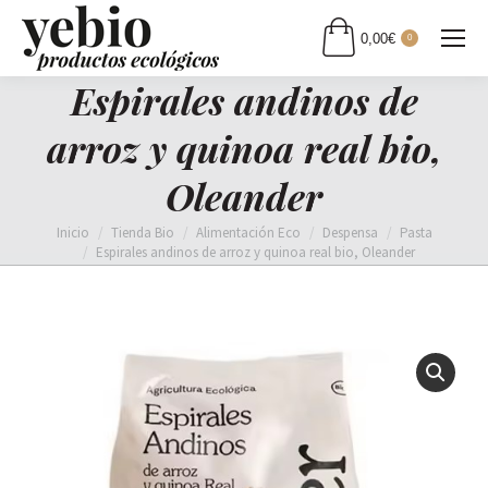
0,00
€
0
Espirales andinos de
arroz y quinoa real bio,
Oleander
Estás aquí:
Inicio
Tienda Bio
Alimentación Eco
Despensa
Pasta
Espirales andinos de arroz y quinoa real bio, Oleander