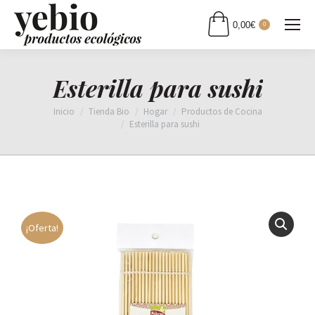
0,00
€
0
Esterilla para sushi
Estás aquí:
Inicio
Tienda Bio
Hogar
Productos de Cocina
Esterilla para sushi
¡Oferta!