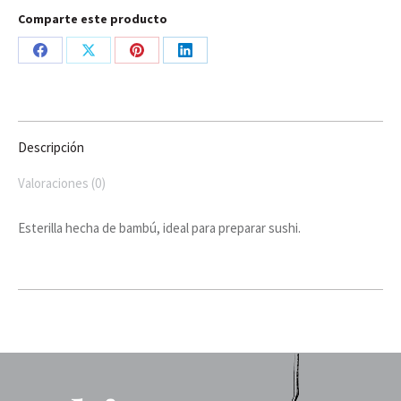
Comparte este producto
Share
Share
Share
Share
on
on
on
on
Facebook
X
Pinterest
LinkedIn
Descripción
Valoraciones (0)
Esterilla hecha de bambú, ideal para preparar sushi.