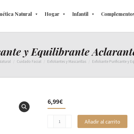
ética Natural
osmética Natural
Hogar
Hogar
Infantil
Infantil
Complementos
Complement
cante y Equilibrante Aclarant
atural
Cuidado Facial
Exfoliantes y Mascarillas
Exfoliante Purificante y E
6,99
€
Exfoliante
Añadir al carrito
Purificante
y