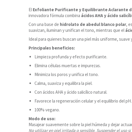
El
Exfoliante Purificante y Equilibrante Aclarante d
innovadora fórmula combina
ácidos AHA y ácido salicíl
Con una base de
hidrolato de abedul blanco polar
, e
suavizan, iluminan y unifican el tono, mientras que el
áci
Ideal para quienes buscan una piel más uniforme, suave y 
Principales beneficios:
Limpieza profunda y efecto purificante.
Elimina células muertas e impurezas.
Minimiza los poros y unifica el tono.
Calma, suaviza y equilibra la piel.
Con ácidos AHA y ácido salicílico natural.
Favorece la regeneración celular y el equilibrio del pH.
100% vegano.
Modo de uso:
Masajear suavemente sobre la piel húmeda y dejar actuar 
No utilizar en piel irritada o sensible. Suspender el uso s