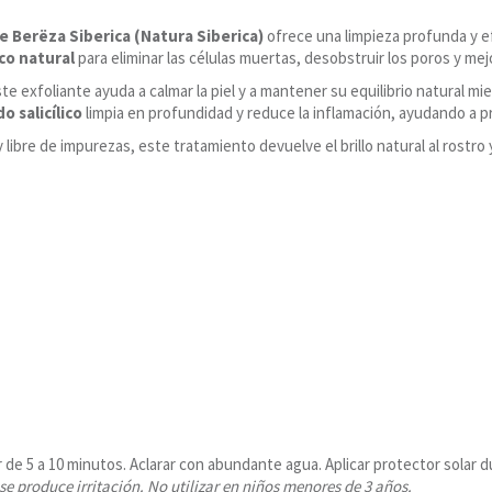
e Berëza Siberica (Natura Siberica)
ofrece una limpieza profunda y ef
ico natural
para eliminar las células muertas, desobstruir los poros y mejor
ste exfoliante ayuda a calmar la piel y a mantener su equilibrio natural 
do salicílico
limpia en profundidad y reduce la inflamación, ayudando a p
libre de impurezas, este tratamiento devuelve el brillo natural al rostro
de 5 a 10 minutos. Aclarar con abundante agua. Aplicar protector solar du
i se produce irritación. No utilizar en niños menores de 3 años.