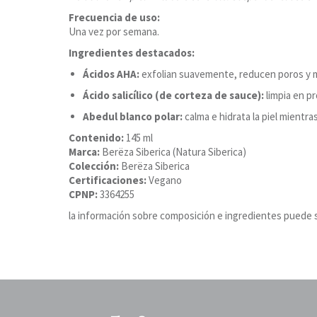
Frecuencia de uso:
Una vez por semana.
Ingredientes destacados:
Ácidos AHA:
exfolian suavemente, reducen poros y mej
Ácido salicílico (de corteza de sauce):
limpia en p
Abedul blanco polar:
calma e hidrata la piel mientras 
Contenido:
145 ml
Marca:
Berëza Siberica (Natura Siberica)
Colección:
Berëza Siberica
Certificaciones:
Vegano
CPNP:
3364255
la información sobre composición e ingredientes puede s