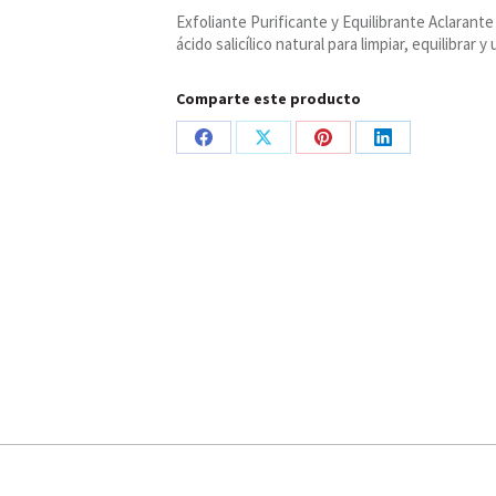
Equilibrante
Exfoliante Purificante y Equilibrante Aclarante
Aclarante,
ácido salicílico natural para limpiar, equilibrar y u
Berëza
Siberica
cantidad
Comparte este producto
Share
Share
Share
Share
on
on
on
on
Facebook
X
Pinterest
LinkedIn