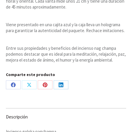
floral y oriental. Cada varita mide unos 21 cm y tiene una duración
de 45 minutos aproximadamente.
Viene presentado en una cajita azul y la caja lleva un holograma
para garantizar la autenticidad del paquete. Rechace imitaciones.
Entre sus propiedades y beneficios del incienso nag champa
podemos destacar que es ideal para la meditación, relajación, paz,
mejora el estado de ánimo, el humor y la energía ambiental.
Comparte este producto
Share
Share
Share
Share
on
on
on
on
Facebook
X
Pinterest
LinkedIn
Descripción
Incienso goloka nagchampa