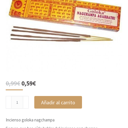
El
El
0,99
€
0,59
€
precio
precio
original
actual
Incienso
era:
es:
Añadir al carrito
goloka
0,99€.
0,59€.
nagchampa
cantidad
Incienso goloka nagchampa