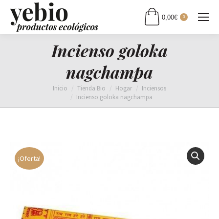
0,00
€
0
Incienso goloka
nagchampa
Estás aquí:
Inicio
Tienda Bio
Hogar
Inciensos
Incienso goloka nagchampa
¡Oferta!