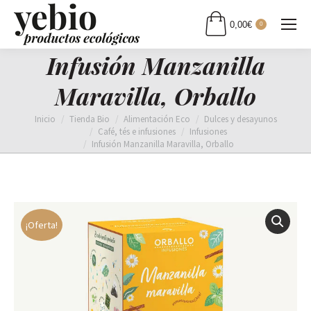
0,00
€
0
Infusión Manzanilla
Maravilla, Orballo
Estás aquí:
Inicio
Tienda Bio
Alimentación Eco
Dulces y desayunos
Café, tés e infusiones
Infusiones
Infusión Manzanilla Maravilla, Orballo
¡Oferta!