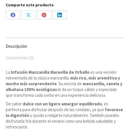
Comparte este producto
Share
Share
Share
Share
on
on
on
on
Facebook
X
Pinterest
LinkedIn
Descripción
Valoraciones (0)
La
Infusión Manzanilla Maravilla de Orballo
es una versión
reinventada de la clásica manzanilla:
más rica, más aromática y
mucho más sorprendente
. Su mezcla de
manzanilla, canela y
albahaca 100% ecológicas
le da un toque cálido y especiado
que transforma cada sorbo en una experiencia deliciosa.
De sabor
dulce con un ligero amargor equilibrado
, es
perfecta para disfrutar después de las comidas, ya que
favorece
la digestión
y ayuda a relajarte naturalmente. También puedes
disfrutarla fría durante el verano como una bebida saludable y
refrescante.