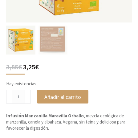
El
El
3,85
€
3,25
€
precio
precio
original
actual
Hay existencias
era:
es:
3,85€.
3,25€.
Infusión
Añadir al carrito
Manzanilla
Maravilla,
Orballo
Infusión Manzanilla Maravilla Orballo
, mezcla ecológica de
cantidad
manzanilla, canela y albahaca. Vegana, sin teína y deliciosa para
favorecer la digestión.