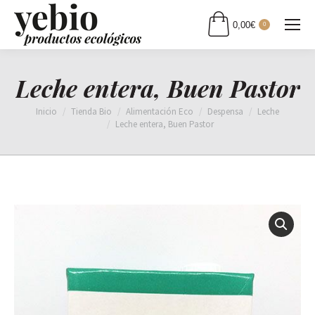
0,00
€
0
Leche entera, Buen Pastor
Estás aquí:
Inicio
Tienda Bio
Alimentación Eco
Despensa
Leche
Leche entera, Buen Pastor