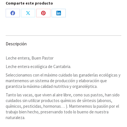
Comparte este producto
Share
Share
Share
Share
on
on
on
on
Facebook
X
Pinterest
LinkedIn
Descripción
Leche entera, Buen Pastor
Leche entera ecológica de Cantabria.
Seleccionamos con el máximo cuidado las ganaderías ecológicas y
mantenemos un sistema de producción y elaboración que
garantiza la máxima calidad nutritiva y organoléptica.
Tanto las vacas, que viven al aire libre, como sus pastos, han sido
cuidados sin utilizar productos químicos de síntesis (abonos,
químicos, pesticidas, hormonas… ). Mantenemos la pasión por el
trabajo bien hecho, preservando todo lo bueno de nuestra
naturaleza.