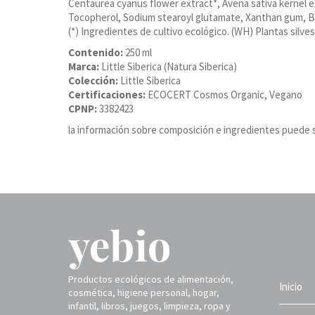
Centaurea cyanus flower extract*, Avena sativa kernel ex
Tocopherol, Sodium stearoyl glutamate, Xanthan gum, Be
(*) Ingredientes de cultivo ecológico. (WH) Plantas silve
Contenido:
250 ml
Marca:
Little Siberica (Natura Siberica)
Colección:
Little Siberica
Certificaciones:
ECOCERT Cosmos Organic, Vegano
CPNP:
3382423
la información sobre composición e ingredientes puede s
Productos ecológicos de alimentación,
Inicio
cosmética, higiene personal, hogar,
infantil, libros, juegos, limpieza, ropa y