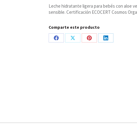
el
Leche hidratante ligera para bebés con aloe ver
Cuidado
sensible. Certificación ECOCERT Cosmos Orga
Diario,
Little
Siberica
Comparte este producto
cantidad
Share
Share
Share
Share
on
on
on
on
Facebook
X
Pinterest
LinkedIn