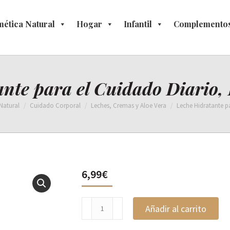
ética Natural
osmética Natural
Hogar
Hogar
Infantil
Infantil
Complementos
Complement
nte para el Cuidado Diario, L
Natural
Cuidado Corporal
Leches, Cremas y Aloe Vera
Leche Hidratante pa
6,99
€
Leche
Añadir al carrito
Hidratante
para