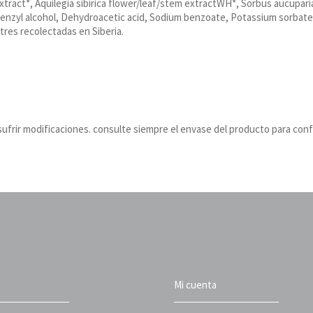
tract*, Aquilegia sibirica flower/leaf/stem extractWH*, Sorbus aucuparia
nzyl alcohol, Dehydroacetic acid, Sodium benzoate, Potassium sorbate, 
stres recolectadas en Siberia.
ufrir modificaciones. consulte siempre el envase del producto para conf
Mi cuenta