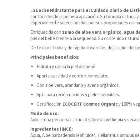
La
Leche Hidratante para el Cuidado Diario de Littl
confort desde la primera aplicación. Su fórmula natural y
especialmente seleccionadas por sus propiedades calman
Enriquecida con
zumo de aloe vera orgánico
,
agua de
piel del bebé frente a la sequedad. Su contenido natural
De textura fluida y de rápida absorción, deja la piel del
Principales beneficios:
Hidrata y calma la piel del bebé.
Aporta suavidad y confort inmediato.
Con aloe vera, arándano y avena orgánicos.
Apta para recién nacidos y pieles sensibles.
Certificación
ECOCERT Cosmos Organic
y 100% veg
Modo de uso:
Aplicar una pequeña cantidad sobre la piel limpia y seca d
Ingredientes (INCI):
Aqua, Aloe barbadensis leaf juice*, Helianthus annuus se