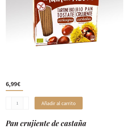
6,99
€
Pan
Añadir al carrito
crujiente
de
castaña
Pan crujiente de castaña
150gr,
Le