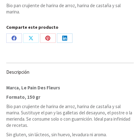
Pain
Bio pan crujiente de harina de arroz, harina de castaña y sal
Des
marina.
Fleurs
cantidad
Comparte este producto
Share
Share
Share
Share
on
on
on
on
Facebook
X
Pinterest
LinkedIn
Descripción
Marca, Le Pain Des Fleurs
Formato, 150 gr
Bio pan crujiente de harina de arroz, harina de castaña y sal
marina. Sustituye el pan y las galletas del desayuno, el postre o la
merienda. Se consume solo o con guarnición. Ideal para infinidad
de recetas.
Sin gluten, sin lácteos, sin huevo, levadura ni aroma.