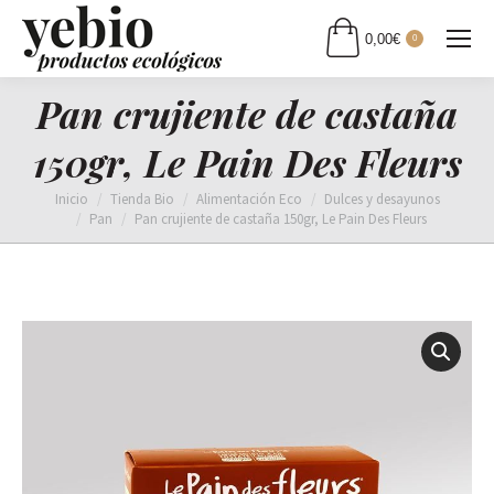
0,00
€
0
Pan crujiente de castaña
150gr, Le Pain Des Fleurs
Estás aquí:
Inicio
Tienda Bio
Alimentación Eco
Dulces y desayunos
Pan
Pan crujiente de castaña 150gr, Le Pain Des Fleurs