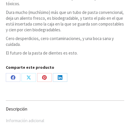
tóxicos.
Dura mucho (muchísimo) más que un tubo de pasta convencional,
deja un aliento fresco, es biodegradable, y tanto el palo en el que
está insertada como la caja en la que se guarda son compostables
y cien por cien biodegradables.
Cero desperdicios, cero contaminaciones, y una boca sana y
cuidada.
El futuro de la pasta de dientes es esto.
Comparte este producto
Share
Share
Share
Share
on
on
on
on
Facebook
X
Pinterest
LinkedIn
Descripción
Información adicional