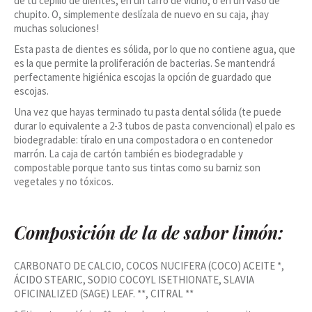
de tu cepillo de dientes, en un tarro de vidrio, o en un vaso de
chupito. O, simplemente deslízala de nuevo en su caja, ¡hay
muchas soluciones!
Esta pasta de dientes es sólida, por lo que no contiene agua, que
es la que permite la proliferación de bacterias. Se mantendrá
perfectamente higiénica escojas la opción de guardado que
escojas.
Una vez que hayas terminado tu pasta dental sólida (te puede
durar lo equivalente a 2-3 tubos de pasta convencional) el palo es
biodegradable: tíralo en una compostadora o en contenedor
marrón. La caja de cartón también es biodegradable y
compostable porque tanto sus tintas como su barniz son
vegetales y no tóxicos.
Composición de la de sabor limón:
CARBONATO DE CALCIO, COCOS NUCIFERA (COCO) ACEITE *,
ÁCIDO STEARIC, SODIO COCOYL ISETHIONATE, SLAVIA
OFICINALIZED (SAGE) LEAF. **, CITRAL **