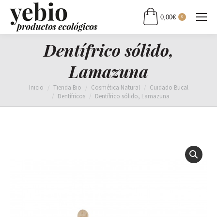
0,00
€
0
Dentífrico sólido,
Lamazuna
Estás aquí:
Inicio
Tienda Bio
Cosmética Natural
Cuidado Bucal
Dentífricos
Dentífrico sólido, Lamazuna