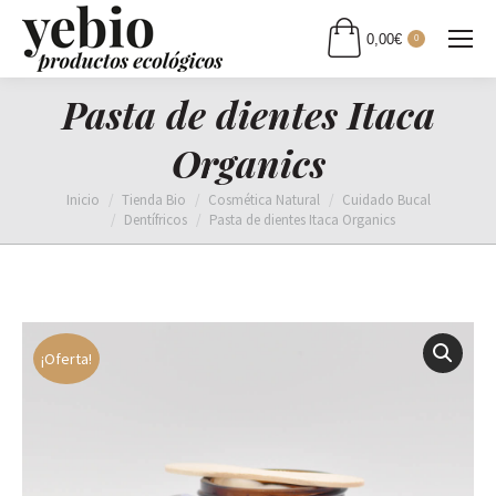
0,00
€
0
Pasta de dientes Itaca
Organics
Estás aquí:
Inicio
Tienda Bio
Cosmética Natural
Cuidado Bucal
Dentífricos
Pasta de dientes Itaca Organics
¡Oferta!