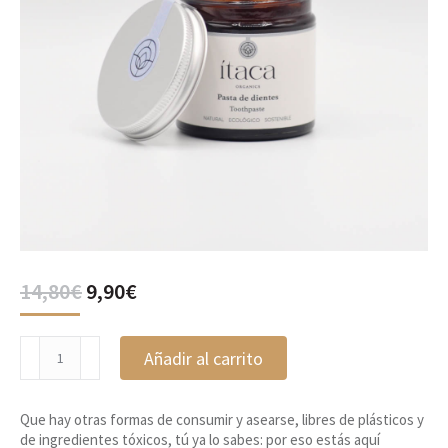
El
El
14,80
€
9,90
€
precio
precio
original
actual
Pasta
era:
es:
Añadir al carrito
de
14,80€.
9,90€.
dientes
Itaca
Que hay otras formas de consumir y asearse, libres de plásticos y
Organics
de ingredientes tóxicos, tú ya lo sabes: por eso estás aquí
cantidad