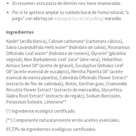
En resumen: esta pasta de dientes nos tiene enamoradas
Por si te apetece ampliar tu cuidado bucal de forma natural, “a
juego” con ella hay un
enjuague bucal (oil pulling)
maravilla
Ingredientes
Kaolin* (arcilla blanca), Calcium carbonate* (carbonato cálcico),
Salvia Lavandulifolia Herb water* (hidrolato de salvia), Rosmarinus
Officinalis Leaf water* (hidrolato de romero), Glycerin* (glicerina
vegetal), Aloe Barbadensis Leaf Juice* (aloe vera), Helianthus
Annuus Seed Oil* (aceite de girasol), Eucalyptus Globulus Leaf
Oil* (aceite esencial de eucalipto), Mentha Piperita Oil* (aceite
esencial de menta piperita), Calendula Officinalis Flower Extract*
(extracto de flor de caléndula), Water, Xanthan gum, Chamomilla
Recutita Flower Extract* (extracto de manzanilla), Glycyrrhiza
Glabra Root Extract* (extracto de regaliz), Sodium Benzoate,
Potassium Sorbate, Limonene**
(*) Ingrediente ecológico certificado.
(**) Componente natural presente en los aceites esenciales.
97,73% de ingredientes ecológicos certificados.