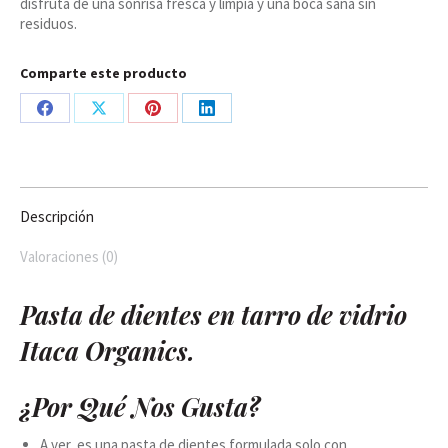
disfruta de una sonrisa fresca y limpia y una boca sana sin
residuos.
Comparte este producto
Share
Share
Share
Share
on
on
on
on
Facebook
X
Pinterest
LinkedIn
Descripción
Valoraciones (0)
Pasta de dientes en tarro de vidrio
Itaca Organics.
¿Por Qué Nos Gusta?
A ver, es una pasta de dientes formulada solo con