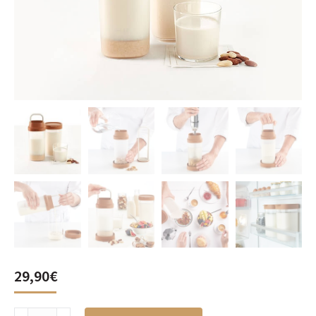
29,90
€
Veggie