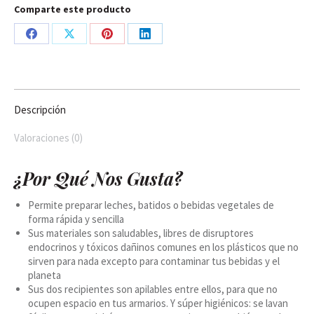
Comparte este producto
Share
Share
Share
Share
on
on
on
on
Facebook
X
Pinterest
LinkedIn
Descripción
Valoraciones (0)
¿Por Qué Nos Gusta?
Permite preparar leches, batidos o bebidas vegetales de
forma rápida y sencilla
Sus materiales son saludables, libres de disruptores
endocrinos y tóxicos dañinos comunes en los plásticos que no
sirven para nada excepto para contaminar tus bebidas y el
planeta
Sus dos recipientes son apilables entre ellos, para que no
ocupen espacio en tus armarios. Y súper higiénicos: se lavan