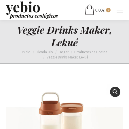
0,00
€
0
Veggie Drinks Maker,
Lekué
Estás aquí:
Inicio
Tienda Bio
Hogar
Productos de Cocina
Veggie Drinks Maker, Lekué