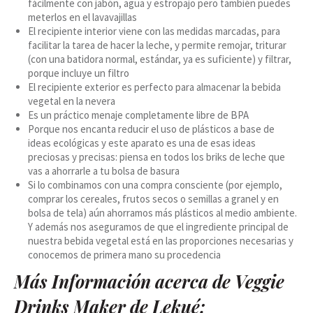
fácilmente con jabón, agua y estropajo pero también puedes
meterlos en el lavavajillas
El recipiente interior viene con las medidas marcadas, para
facilitar la tarea de hacer la leche, y permite remojar, triturar
(con una batidora normal, estándar, ya es suficiente) y filtrar,
porque incluye un filtro
El recipiente exterior es perfecto para almacenar la bebida
vegetal en la nevera
Es un práctico menaje completamente libre de BPA
Porque nos encanta reducir el uso de plásticos a base de
ideas ecológicas y este aparato es una de esas ideas
preciosas y precisas: piensa en todos los briks de leche que
vas a ahorrarle a tu bolsa de basura
Si lo combinamos con una compra consciente (por ejemplo,
comprar los cereales, frutos secos o semillas a granel y en
bolsa de tela) aún ahorramos más plásticos al medio ambiente.
Y además nos aseguramos de que el ingrediente principal de
nuestra bebida vegetal está en las proporciones necesarias y
conocemos de primera mano su procedencia
Más Información acerca de Veggie
Drinks Maker de Lekué: