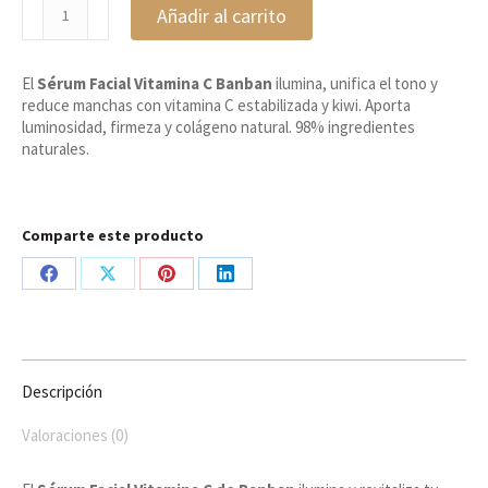
Sérum
Añadir al carrito
Facial
Vitamina
C,
El
Sérum Facial Vitamina C Banban
ilumina, unifica el tono y
Banban
reduce manchas con vitamina C estabilizada y kiwi. Aporta
cantidad
luminosidad, firmeza y colágeno natural. 98% ingredientes
naturales.
Comparte este producto
Share
Share
Share
Share
on
on
on
on
Facebook
X
Pinterest
LinkedIn
Descripción
Valoraciones (0)