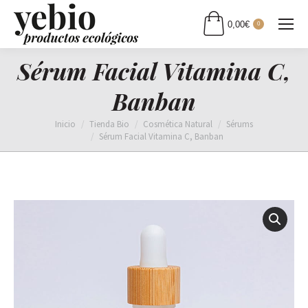
0,00
€
0
Sérum Facial Vitamina C,
Banban
Estás aquí:
Inicio
Tienda Bio
Cosmética Natural
Sérums
Sérum Facial Vitamina C, Banban