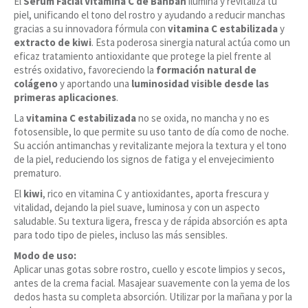
El
Sérum Facial Vitamina C de Banban
ilumina y revitaliza tu
piel, unificando el tono del rostro y ayudando a reducir manchas
gracias a su innovadora fórmula con
vitamina C estabilizada
y
extracto de kiwi
. Esta poderosa sinergia natural actúa como un
eficaz tratamiento antioxidante que protege la piel frente al
estrés oxidativo, favoreciendo la
formación natural de
colágeno
y aportando una
luminosidad visible desde las
primeras aplicaciones
.
La
vitamina C estabilizada
no se oxida, no mancha y no es
fotosensible, lo que permite su uso tanto de día como de noche.
Su acción antimanchas y revitalizante mejora la textura y el tono
de la piel, reduciendo los signos de fatiga y el envejecimiento
prematuro.
El
kiwi
, rico en vitamina C y antioxidantes, aporta frescura y
vitalidad, dejando la piel suave, luminosa y con un aspecto
saludable. Su textura ligera, fresca y de rápida absorción es apta
para todo tipo de pieles, incluso las más sensibles.
Modo de uso:
Aplicar unas gotas sobre rostro, cuello y escote limpios y secos,
antes de la crema facial. Masajear suavemente con la yema de los
dedos hasta su completa absorción. Utilizar por la mañana y por la