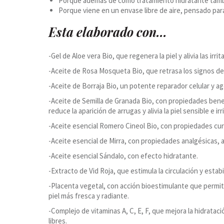
Porque además de como tratamiento hidratante también
Porque viene en un envase libre de aire, pensado par
Esta elaborado con…
-Gel de Aloe vera Bio, que regenera la piel y alivia las irri
-Aceite de Rosa Mosqueta Bio, que retrasa los signos d
-Aceite de Borraja Bio, un potente reparador celular y a
-Aceite de Semilla de Granada Bio, con propiedades benefici
reduce la aparición de arrugas y alivia la piel sensible e irr
-Aceite esencial Romero Cineol Bio, con propiedades curat
-Aceite esencial de Mirra, con propiedades analgésicas, 
-Aceite esencial Sándalo, con efecto hidratante.
-Extracto de Vid Roja, que estimula la circulación y estabil
-Placenta vegetal, con acción bioestimulante que permite 
piel más fresca y radiante.
-Complejo de vitaminas A, C, E, F, que mejora la hidrataci
libres.