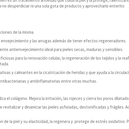
 es un tratamiento antiedad que cuida la piel y la protege, ralentizand
a no desperdiciar ni una sola gota de producto y aprovecharlo enterito
taciones de la misma.
e envejecimiento y las arrugas además de tener efectos regeneradores.
gente antienvejecimiento ideal para pieles secas, maduras y sensibles.
osas para la renovación celular, la regeneración de los tejidos y la reafir
itada.
ivas y calmantes en la cicatrización de heridas y que ayuda a la circulac
antibacterianas y antiinflamatorias entre otras muchas.
iza el colágeno. Mejora la irritación, las rojeces y cierra los poros dilatado
revitalizar y dinamizar las pieles asfixiadas, destonificadas y frágiles. A
ón de la piel y su elasticidad, la regenera y protege de estrés oxidativo.