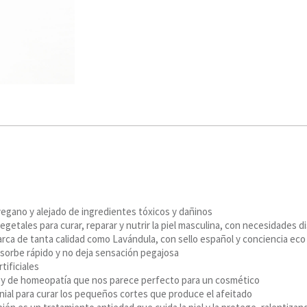
Facebook
X
Pinterest
LinkedIn
 vegano y alejado de ingredientes tóxicos y dañinos
getales para curar, reparar y nutrir la piel masculina, con necesidades d
rca de tanta calidad como Lavándula, con sello español y conciencia eco
absorbe rápido y no deja sensación pegajosa
tificiales
 y de homeopatía que nos parece perfecto para un cosmético
nial para curar los pequeños cortes que produce el afeitado