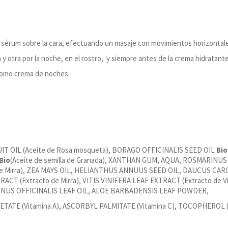
 de sérum sobre la cara, efectuando un masaje con movimientos horizontal
y otra por la noche, en el rostro, y siempre antes de la crema hidratante 
como crema de noches.
IT OIL (Aceite de Rosa mosqueta), BORAGO OFFICINALIS SEED OIL
Bio
Bio
(Aceite de semilla de Granada), XANTHAN GUM, AQUA, ROSMARIN
 de Mirra), ZEA MAYS OIL, HELIANTHUS ANNUUS SEED OIL, DAUCUS CA
ACT (Extracto de Mirra), VITIS VINIFERA LEAF EXTRACT (Extracto d
NUS OFFICINALIS LEAF OIL, ALOE BARBADENSIS LEAF POWDER,
ATE (Vitamina A), ASCORBYL PALMITATE (Vitamina C), TOCOPHEROL 