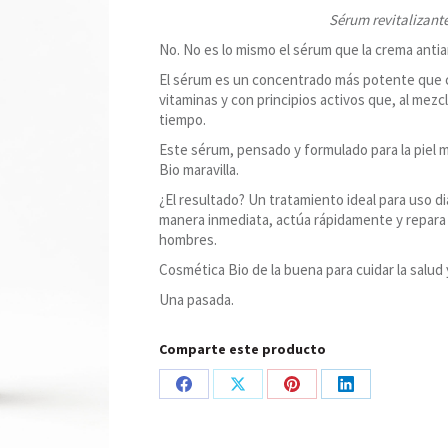
Lavándula
Sérum revitalizant
cantidad
No. No es lo mismo el sérum que la crema antia
El sérum es un concentrado más potente que co
vitaminas y con principios activos que, al mezc
tiempo.
Este sérum, pensado y formulado para la piel 
Bio maravilla.
¿El resultado? Un tratamiento ideal para uso d
manera inmediata, actúa rápidamente y repara e
hombres.
Cosmética Bio de la buena para cuidar la salud 
Una pasada.
Comparte este producto
Share
Share
Share
Share
on
on
on
on