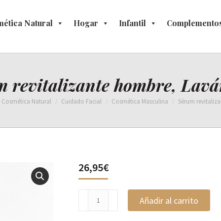
ética Natural
osmética Natural
Hogar
Hogar
Infantil
Infantil
Complementos
Complement
 revitalizante hombre, Lav
Cosmética Natural
Cuidado Facial
Cosmética Masculina
Sérum revitaliz
26,95
€
Sérum
Añadir al carrito
revitalizante
hombre,