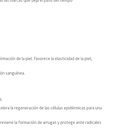
o las marcas que deja el paso del tiempo
mación de la piel. Favorece la elasticidad de la piel,
ión sanguínea.
s.
celera la regeneración de las células epidérmicas para una
 Previene la formación de arrugas y protege ante radicales