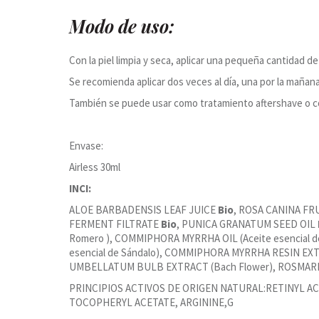
Modo de uso:
Con la piel limpia y seca, aplicar una pequeña cantidad
Se recomienda aplicar dos veces al día, una por la mañana 
También se puede usar como tratamiento aftershave o 
Envase:
Airless 30ml
INCI:
ALOE BARBADENSIS LEAF JUICE
Bio
, ROSA CANINA FRU
FERMENT FILTRATE
Bio
, PUNICA GRANATUM SEED OIL
Romero ), COMMIPHORA MYRRHA OIL (Aceite esencial
esencial de Sándalo), COMMIPHORA MYRRHA RESIN EXTR
UMBELLATUM BULB EXTRACT (Bach Flower), ROSMARI
PRINCIPIOS ACTIVOS DE ORIGEN NATURAL:RETINYL ACET
TOCOPHERYL ACETATE, ARGININE,G