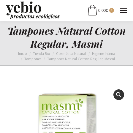
0,00
€
0
Tampones Natural Cotton
Regular, Masmi
Estás aquí:
Inicio
Tienda Bio
Cosmética Natural
Higiene Intima
Tampones
Tampones Natural Cotton Regular, Masmi