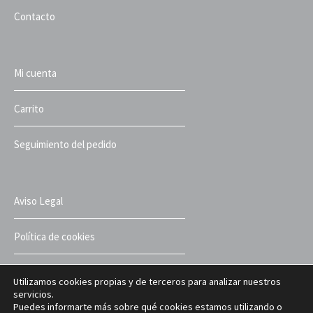
Contacto
Mi cuenta
Carrito
Seguimiento del pedido
Aviso Legal
Política de cookies
Política de privacidad
Utilizamos cookies propias y de terceros para analizar nuestros
servicios.
Puedes informarte más sobre qué cookies estamos utilizando o
Términos y condiciones