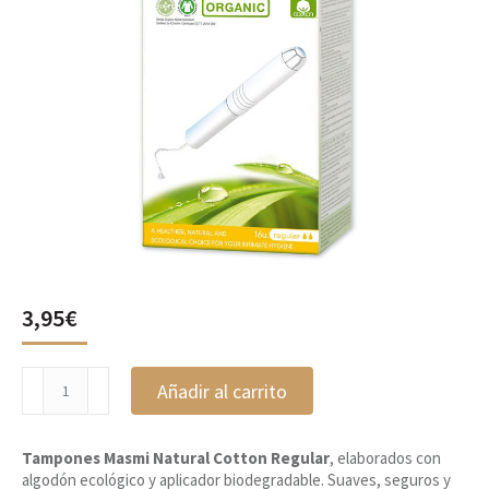
3,95
€
Tampones
Añadir al carrito
Natural
Cotton
Regular,
Tampones Masmi Natural Cotton Regular
, elaborados con
Masmi
algodón ecológico y aplicador biodegradable. Suaves, seguros y
cantidad