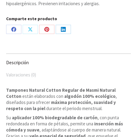
hipoalergénicos. Previenen irritaciones y alergias.
Comparte este producto
Share
Share
Share
Share
on
on
on
on
Facebook
X
Pinterest
LinkedIn
Descripción
Valoraciones (0)
Tampones Natural Cotton Regular de Masmi Natural
Cotton
están elaborados con
algodón 100% ecológico
,
diseñados para ofrecer
máxima protección, suavidad y
respeto con la piel
durante el periodo menstrual.
Su
aplicador 100% biodegradable de cartón
, con punta
redondeada en forma de pétalos, permite una
inserción más
cómoda y suave
, adaptándose al cuerpo de manera natural.
Gracias a su
velo especial de seguridad
, que envuelve el