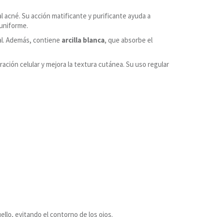
al acné. Su acción matificante y purificante ayuda a
 uniforme.
ral. Además, contiene
arcilla blanca
, que absorbe el
ción celular y mejora la textura cutánea. Su uso regular
uello, evitando el contorno de los ojos.