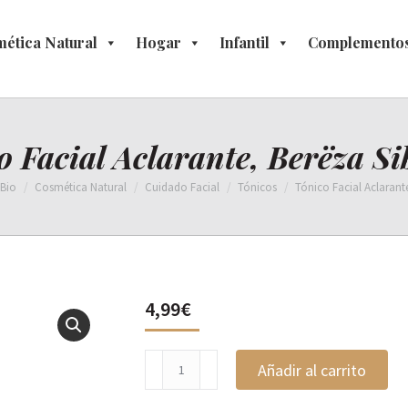
ética Natural
osmética Natural
Hogar
Hogar
Infantil
Infantil
Complementos
Complement
o Facial Aclarante, Berëza Si
 Bio
Cosmética Natural
Cuidado Facial
Tónicos
Tónico Facial Aclarante
4,99
€
Tónico
Añadir al carrito
Facial
Aclarante,