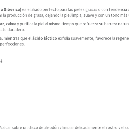
a Siberica)
es el aliado perfecto para las pieles grasas o con tendencia 
ar la producción de grasa, dejando la piel limpia, suave y con un tono más
ar
, calma y purifica la piel al mismo tiempo que refuerza su barrera natu
mate duradero.
da, mientras que el
ácido láctico
exfolia suavemente, favorece la regenera
imperfecciones.
né.
 Aplicar sobre un disco de algodón y limpiar delicadamente el rostro y el c