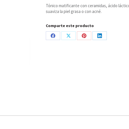
Berëza
Tónico matificante con ceramidas, ácido láctico
Siberica
suaviza la piel grasa o con acné.
cantidad
Comparte este producto
Share
Share
Share
Share
on
on
on
on
Facebook
X
Pinterest
LinkedIn