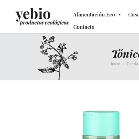
Alimentación Eco
Alimentación Eco
Cosm
C
Contacto
Contacto
Tónic
Estás aquí:
Inicio
Tienda