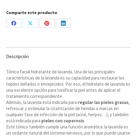
Comparte este producto
Share
Share
Share
Share
on
on
on
on
Facebook
X
Pinterest
LinkedIn
Descripción
Tónico facial hidratante de lavanda. Una de las principales
características de la lavanda es su capacidad para restaurar los
tejidos dañados o envejecidos. Por eso, el hidrolato de lavanda es
una excelente opción para tonificar la piel antes de aplicar el
tratamiento correspondiente.
Además, la lavanda está indicada para
regular las pieles grasas
,
refrescar y estimular la cicatrización de heridas o marcas en
cualquier fase de infección de la piel (acné, herpes…), y también
está indicada para
pieles con cuperosis
.
Este tónico también cumple una función aromática: la lavanda es
un sedante natural del sistema nervioso, por lo que puede usarse