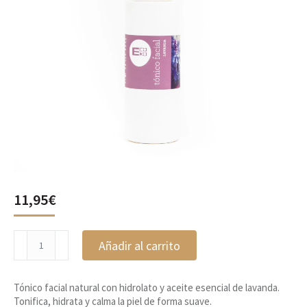
11,95
€
Tónico
Añadir al carrito
Facial
de
Lavanda,
Tónico facial natural con hidrolato y aceite esencial de lavanda.
Ecoeko
Tonifica, hidrata y calma la piel de forma suave.
cantidad