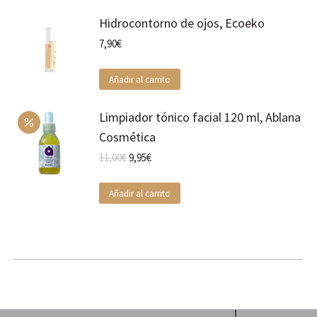
Hidrocontorno de ojos, Ecoeko
7,90
€
Añadir al carrito
Limpiador tónico facial 120 ml, Ablana
Cosmética
El
El
11,00
€
9,95
€
precio
precio
original
actual
Añadir al carrito
era:
es:
11,00€.
9,95€.