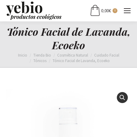
0,00
€
0
Tónico Facial de Lavanda,
Ecoeko
Estás aquí:
Inicio
Tienda Bio
Cosmética Natural
Cuidado Facial
Tónicos
Tónico Facial de Lavanda, Ecoeko