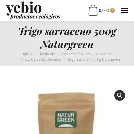
0,00
€
0
Trigo sarraceno 500g
Naturgreen
Estás aquí:
Inicio
Tienda Bio
Alimentación Eco
Despensa
Arroz, Cereales y Semillas
Trigo sarraceno 500g Naturgreen