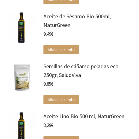
Aceite de Sésamo Bio 500ml,
NaturGreen
9,49
€
Añadir al carrito
Semillas de cáñamo peladas eco
250gr, SaludViva
9,85
€
Añadir al carrito
Aceite Lino Bio 500 ml, NaturGreen
8,29
€