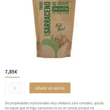
7,85
€
Trigo
Añadir al carrito
sarraceno
500g
Naturgreen
De propiedades nutricionales muy similares a los cereales, quizás
cantidad
no sepas que el trigo sarraceno no es un cereal, porque no