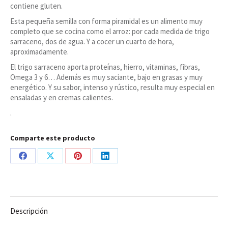
contiene gluten.
Esta pequeña semilla con forma piramidal es un alimento muy
completo que se cocina como el arroz: por cada medida de trigo
sarraceno, dos de agua. Y a cocer un cuarto de hora,
aproximadamente.
El trigo sarraceno aporta proteínas, hierro, vitaminas, fibras,
Omega 3 y 6… Además es muy saciante, bajo en grasas y muy
energético. Y su sabor, intenso y rústico, resulta muy especial en
ensaladas y en cremas calientes.
.
Comparte este producto
Share
Share
Share
Share
on
on
on
on
Facebook
X
Pinterest
LinkedIn
Descripción