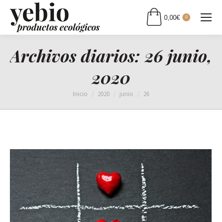
0,00
€
0
Archivos diarios:
26 junio,
2020
Estás aquí:
Inicio
2020
junio
26