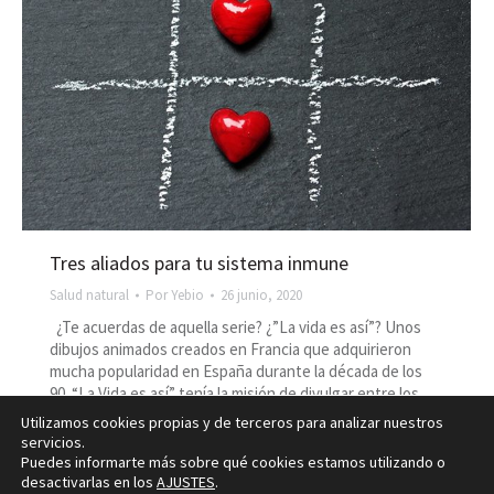
Tres aliados para tu sistema inmune
Salud natural
Por
Yebio
26 junio, 2020
¿Te acuerdas de aquella serie? ¿”La vida es así”? Unos
dibujos animados creados en Francia que adquirieron
mucha popularidad en España durante la década de los
90. “La Vida es así” tenía la misión de divulgar entre los
niños hábitos de salud y enseñaba el interior del cuerpo
Utilizamos cookies propias y de terceros para analizar nuestros
humano y su funcionamiento convirtiendo cosas…
servicios.
Puedes informarte más sobre qué cookies estamos utilizando o
desactivarlas en los
AJUSTES
.