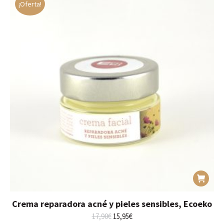
¡Oferta!
elegir
hasta
en
7,99€
la
página
de
producto
Crema reparadora acné y pieles sensibles, Ecoeko
El
El
17,90
€
15,95
€