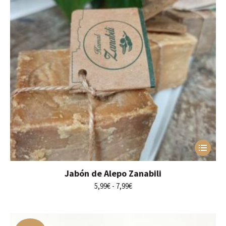
Este
producto
tiene
Jabón de Alepo Zanabili
múltiples
variantes.
Rango
5,99
€
-
7,99
€
Las
de
opciones
precios:
se
desde
pueden
5,99€