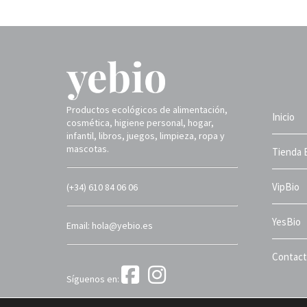
Productos ecológicos de alimentación,
Inicio
cosmética, higiene personal, hogar,
infantil, libros, juegos, limpieza, ropa y
mascotas.
Tienda 
VipBio
(+34) 610 84 06 06
YesBio
Email: hola@yebio.es
Contac
Síguenos en:
Yebio 2025 ©