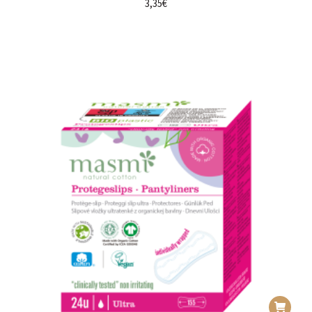
3,35
€