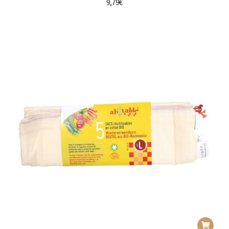
9,79
€