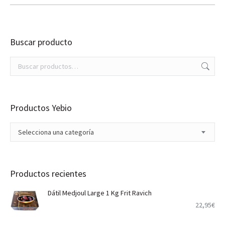
se
desde
pueden
9,95€
elegir
hasta
en
16,55€
Buscar producto
la
página
de
producto
Productos Yebio
Selecciona una categoría
Productos recientes
Dátil Medjoul Large 1 Kg Frit Ravich
22,95
€