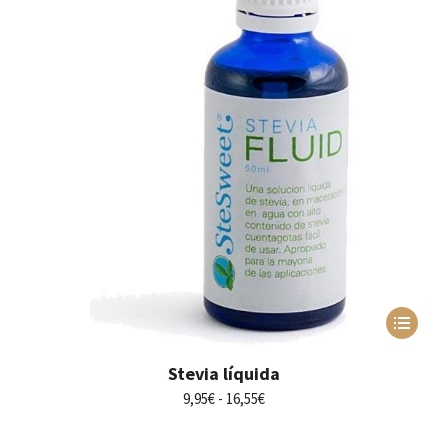
Este
producto
tiene
Stevia líquida
múltiples
variantes.
Rango
9,95
€
-
16,55
€
Las
de
opciones
precios: