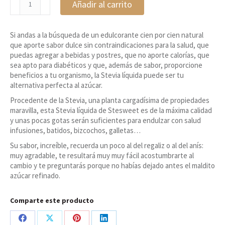
Añadir al carrito
líquida
cantidad
Si andas a la búsqueda de un edulcorante cien por cien natural
que aporte sabor dulce sin contraindicaciones para la salud, que
puedas agregar a bebidas y postres, que no aporte calorías, que
sea apto para diabéticos y que, además de sabor, proporcione
beneficios a tu organismo, la Stevia líquida puede ser tu
alternativa perfecta al azúcar.
Procedente de la Stevia, una planta cargadísima de propiedades
maravilla, esta Stevia líquida de Stesweet es de la máxima calidad
y unas pocas gotas serán suficientes para endulzar con salud
infusiones, batidos, bizcochos, galletas…
Su sabor, increíble, recuerda un poco al del regaliz o al del anís:
muy agradable, te resultará muy muy fácil acostumbrarte al
cambio y te preguntarás porque no habías dejado antes el maldito
azúcar refinado.
Comparte este producto
Share
Share
Share
Share