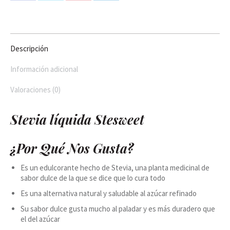
on
on
on
on
Facebook
X
Pinterest
LinkedIn
Descripción
Información adicional
Valoraciones (0)
Stevia líquida Stesweet
¿Por Qué Nos Gusta?
Es un edulcorante hecho de Stevia, una planta medicinal de
sabor dulce de la que se dice que lo cura todo
Es una alternativa natural y saludable al azúcar refinado
Su sabor dulce gusta mucho al paladar y es más duradero que
el del azúcar