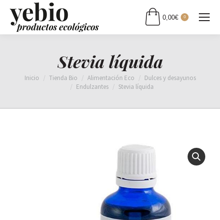
0,00
€
0
Stevia líquida
Estás aquí:
Inicio
Tienda Bio
Alimentación Eco
Dulces y desayunos
Endulzantes
Stevia líquida