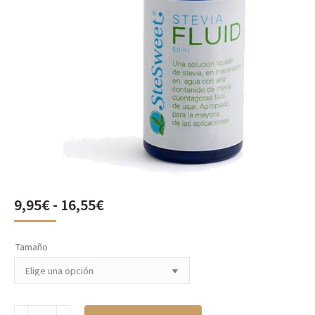
Rango
9,95
€
-
16,55
€
de
precios:
desde
Tamaño
9,95€
hasta
16,55€
Stevia