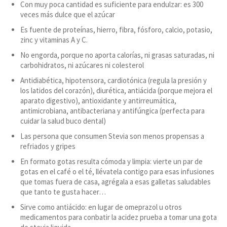
Con muy poca cantidad es suficiente para endulzar: es 300
veces más dulce que el azúcar
Es fuente de proteínas, hierro, fibra, fósforo, calcio, potasio,
zinc y vitaminas A y C.
No engorda, porque no aporta calorías, ni grasas saturadas, ni
carbohidratos, ni azúcares ni colesterol
Antidiabética, hipotensora, cardiotónica (regula la presión y
los latidos del corazón), diurética, antiácida (porque mejora el
aparato digestivo), antioxidante y antirreumática,
antimicrobiana, antibacteriana y antifúngica (perfecta para
cuidar la salud buco dental)
Las persona que consumen Stevia son menos propensas a
refriados y gripes
En formato gotas resulta cómoda y limpia: vierte un par de
gotas en el café o el té, llévatela contigo para esas infusiones
que tomas fuera de casa, agrégala a esas galletas saludables
que tanto te gusta hacer…
Sirve como antiácido: en lugar de omeprazol u otros
medicamentos para conbatir la acidez prueba a tomar una gota