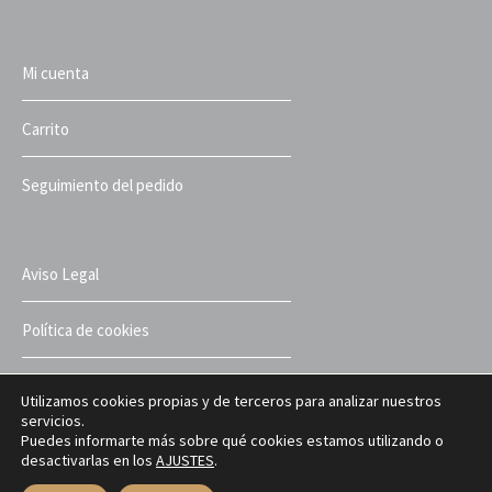
Mi cuenta
Carrito
Seguimiento del pedido
Aviso Legal
Política de cookies
Política de privacidad
Utilizamos cookies propias y de terceros para analizar nuestros
servicios.
Puedes informarte más sobre qué cookies estamos utilizando o
Términos y condiciones
desactivarlas en los
AJUSTES
.