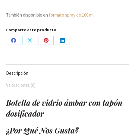
También disponible en
formato spray de 100 ml
Comparte este producto
Share
Share
Share
Share
on
on
on
on
Facebook
X
Pinterest
LinkedIn
Descripción
Valoraciones (0)
Botella de vidrio ámbar con tapón
dosificador
¿Por Qué Nos Gusta?