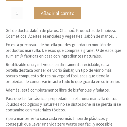
Botella
Añadir al carrito
de
vidrio
ámbar
Gel de ducha. Jabón de platos. Champú. Productos de limpieza.
con
Cosméticos. Aceites esenciales y vegetales. Jabón de manos…
dosificador
300ml
En esta preciosura de botella puedes guardar un montón de
cantidad
productos maravilla. De esos que compras a granel. O de esos que
tu mism@ fabricas en casa con ingredientes naturales.
Reutilizable una y mil veces e infinitamente reciclable, esta
botella destaca por ser de vidrio ámbar, un tipo de vidrio más
oscuro compuesto de resina vegetal fosilizada que tiene la
propiedad de conservar intacto todo lo que guarda en su interior.
Además, está completamente libre de bisfenoles y ftalatos.
Para que las fantásticas propiedades o el aroma maravilla de tus
líquidos ecológicos y naturales no se distorsione ni se pierda ni se
contamine con materiales tóxicos.
Y para mantener tu casa cada vez más limpia de plásticos y
conseguir que llevar una vida zero waste sea fácil y accesible.