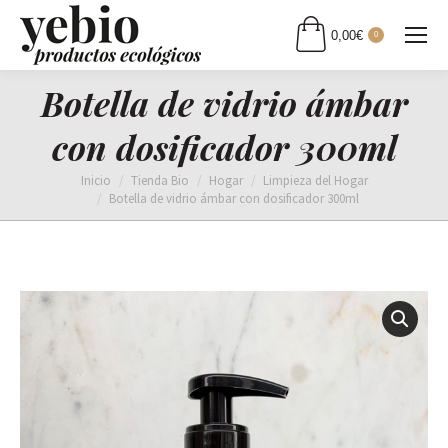
0,00
€
0
Botella de vidrio ámbar
con dosificador 300ml
Estás aquí:
Inicio
Tienda Bio
Hogar
Limpieza del Hogar
Botella de vidrio ámbar con dosificador 300ml