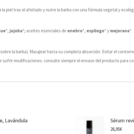
 la piel tras el afeitado y nutre la barba con una fórmula vegetal y ecológi
que
*,
jojoba
*; aceites esenciales de
enebro
*,
espliego
* y
mejorana
*.
o sobre la barba). Masajear hasta su completa absorción. Evitar el contorn
e sufrir modificaciones. consulte siempre el envase del producto para co
e, Lavándula
Sérum revi
26,95
€