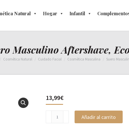
ética Natural
osmética Natural
Hogar
Hogar
Infantil
Infantil
Complementos
Complement
ro Masculino Aftershave, Ec
Cosmética Natural
Cuidado Facial
Cosmética Masculina
Suero Masculi
13,99
€
Suero
Añadir al carrito
Masculino
Aftershave,