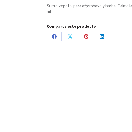
Ecoeko
Suero vegetal para aftershave y barba. Calma la 
cantidad
ml.
Comparte este producto
Share
Share
Share
Share
on
on
on
on
Facebook
X
Pinterest
LinkedIn