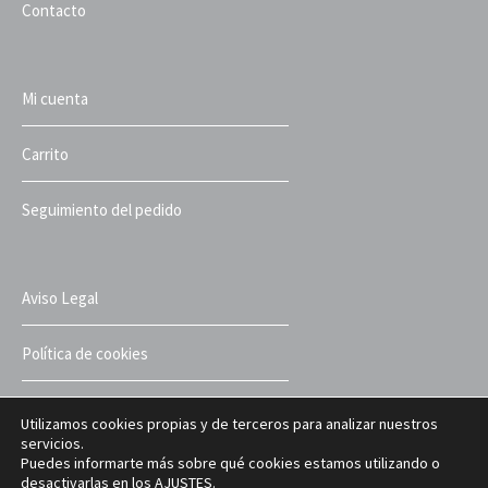
Contacto
Mi cuenta
Carrito
Seguimiento del pedido
Aviso Legal
Política de cookies
Política de privacidad
Utilizamos cookies propias y de terceros para analizar nuestros
servicios.
Puedes informarte más sobre qué cookies estamos utilizando o
Términos y condiciones
desactivarlas en los
AJUSTES
.