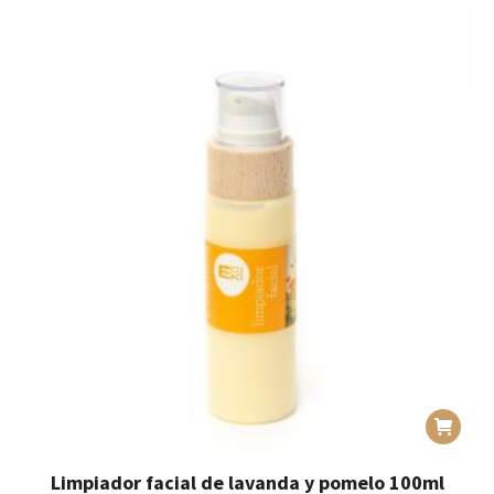
era:
es:
17,90€.
15,95€.
Limpiador facial de lavanda y pomelo 100ml