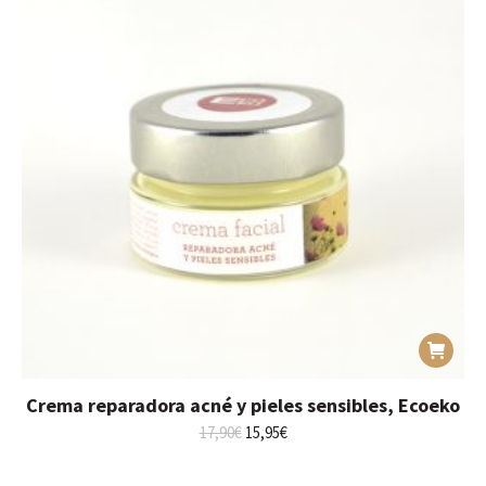
Crema reparadora acné y pieles sensibles, Ecoeko
El
El
17,90
€
15,95
€
precio
precio
original
actual