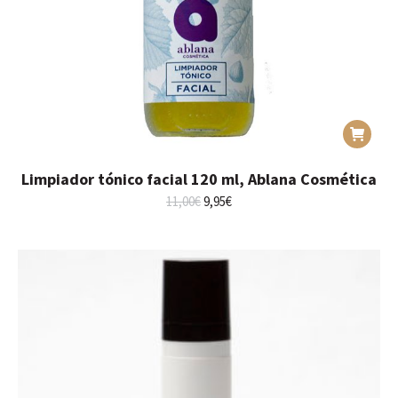
Limpiador tónico facial 120 ml, Ablana Cosmética
El
El
11,00
€
9,95
€
precio
precio
original
actual
era:
es:
11,00€.
9,95€.