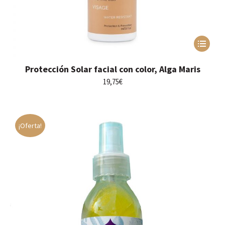
Este
producto
tiene
Protección Solar facial con color, Alga Maris
múltiples
variantes.
19,75
€
Las
opciones
se
pueden
¡Oferta!
elegir
en
la
página
de
producto