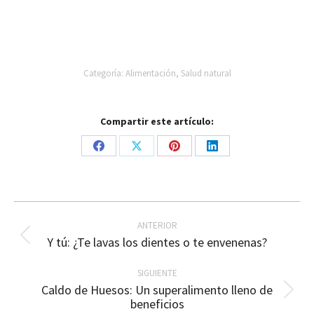
Categoría:
Alimentación
,
Salud natural
Compartir este artículo:
Share
Share
Share
Share
on
on
on
on
Facebook
X
Pinterest
LinkedIn
Navegación
ANTERIOR
entre
Publicación
Y tú: ¿Te lavas los dientes o te envenenas?
publicaciones
anterior:
SIGUIENTE
Caldo de Huesos: Un superalimento lleno de
Publicación
beneficios
siguiente: