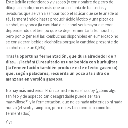
Este ladrillo redondeado y viscoso (y con nombre de perro de
dibujo animado) no es más que una colonia de bacterias y
levaduras que se van a zampar todo el azúcar que se le añade al
té, fermentándolo hasta producir ácido láctico y una pizca de
alcohol, muy poca (la cantidad de alcohol será mayor o menor
dependiendo del tiempo que se deje fermentar la kombucha,
pero por lo general las kombuchas disponibles en el mercado no
se consideran bebida alcohólica porque la cantidad presente de
alcohol es de un 0,5%).
Tras la oportuna fermentación, que dura alrededor de 7
días… ¡Tachán! El resultado es una bebida con burbujitas
(la fermentación también produce este efecto gaseoso)
que, según paladares, recuerda un poco a la sidra de
manzana en versión gaseosa
.
No hay más misterios. El único misterio es el scoby (¿cómo algo
tan feo y de aspecto tan desagradable puede ser tan
maravilloso?) y la fermentación, que no es nada misterioso ni nada
nuevo (el scoby tampoco, pero no es tan conocido como los
fermentados).
Y ya.