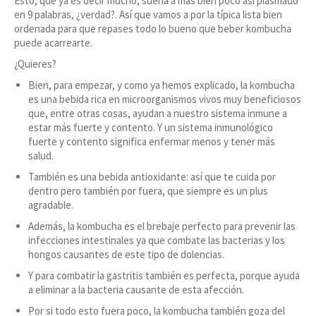
Esto, que ya es decir mucho, suena a más bien poco así plasmado
en 9 palabras, ¿verdad?. Así que vamos a por la típica lista bien
ordenada para que repases todo lo bueno que beber kombucha
puede acarrearte.
¿Quieres?
Bien, para empezar, y como ya hemos explicado, la kombucha
es una bebida rica en microorganismos vivos muy beneficiosos
que, entre otras cosas, ayudan a nuestro sistema inmune a
estar más fuerte y contento. Y un sistema inmunológico
fuerte y contento significa enfermar menos y tener más
salud.
También es una bebida antioxidante: así que te cuida por
dentro pero también por fuera, que siempre es un plus
agradable.
Además, la kombucha es el brebaje perfecto para prevenir las
infecciones intestinales ya que combate las bacterias y los
hongos causantes de este tipo de dolencias.
Y para combatir la gastritis también es perfecta, porque ayuda
a eliminar a la bacteria causante de esta afección.
Por si todo esto fuera poco, la kombucha también goza del