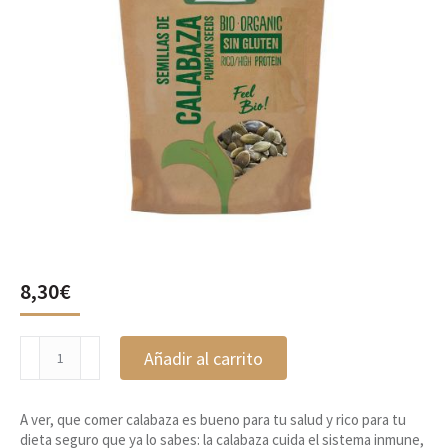
8,30
€
Semillas
Añadir al carrito
de
calabaza
450g
A ver, que comer calabaza es bueno para tu salud y rico para tu
Naturgreen
dieta seguro que ya lo sabes: la calabaza cuida el sistema inmune,
cantidad