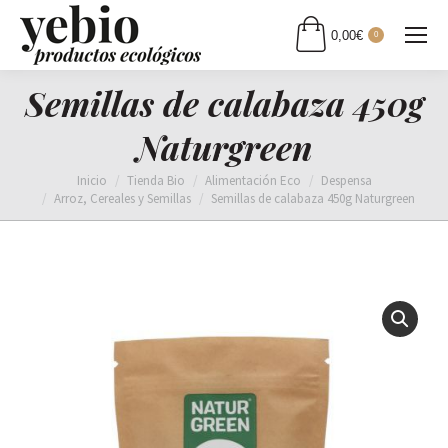
0,00
€
0
Semillas de calabaza 450g
Naturgreen
Estás aquí:
Inicio
Tienda Bio
Alimentación Eco
Despensa
Arroz, Cereales y Semillas
Semillas de calabaza 450g Naturgreen