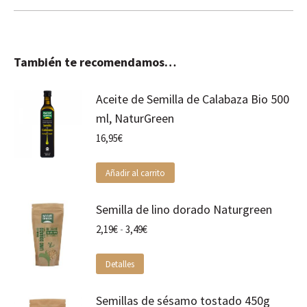
También te recomendamos…
Aceite de Semilla de Calabaza Bio 500
ml, NaturGreen
16,95
€
Añadir al carrito
Semilla de lino dorado Naturgreen
Rango
2,19
€
-
3,49
€
de
precios:
Este
Detalles
desde
producto
2,19€
tiene
hasta
Semillas de sésamo tostado 450g
múltiples