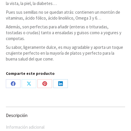
la vista, la piel, la diabetes…
Pues sus semillas no se quedan atrás: contienen un montón de
vitaminas, ácido fólico, ácido linoléico, Omega 3 y 6…
Además, son perfectas para añadir (enteras o trituradas,
tostadas o crudas) tanto a ensaladas y guisos como a yogures y
compotas.
Su sabor, ligeramente dulce, es muy agradable y aporta un toque
crujiente perfecto en la mayoría de platos y perfecto para la
buena salud del que come.
Comparte este producto
Share
Share
Share
Share
on
on
on
on
Facebook
X
Pinterest
LinkedIn
Descripción
Información adicional